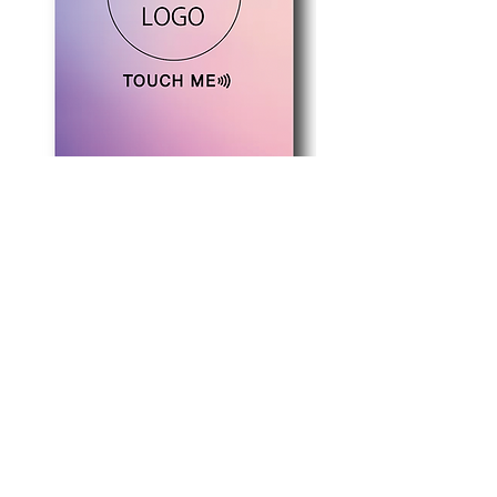
有効活用できないかと思い限
界まで安くさせて頂きまし
た。
hello hi導入を検討されている
お客様にとてもおすすめで
す。
ロゴ印刷、店舗の印刷はご対
応できかねますので予めご了
承くださいませ。
（フォームでロゴ送信されて
もロゴマークは印刷されずに
パープルピンク
グリーンイエロー
納品となります。）
価格
価格
￥2,200
￥2,200
カード印刷料金/税込み/送料無料
カード印刷料金/税込み/送料
※hello hiの文字の背面に以前
印刷された柄が写ります。
※以前に印刷されたデザイン
が黒の場合、hello hiの文字の