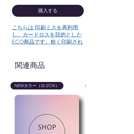
購入する
こちらは 印刷ミスを再利用
し、カードロスを目的とした
ECO商品です。粗く印刷され
ますのでご理解いただける方
のみご購入くださいませ。
関連商品
ロゴマークは非対応です。フ
ォームでロゴを送信しても印
刷致しかねますので予めご了
NEWカラー（ロゴOK）
NEWカラー（ロゴOK
承くださいませ。
hello hiオリジナルを印刷ミス
したカードを黒く上塗りした
カードです。カードロスの為
に
印刷ミスしたものをどうにか