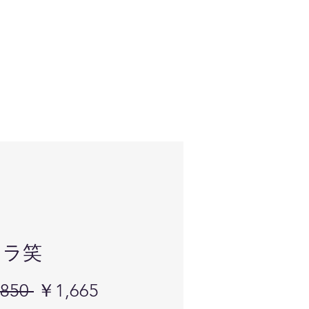
メラ笑
通
セ
850 
￥1,665