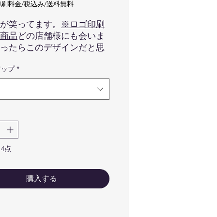
常
ー
刷料金/税込み/送料無料
価
ル
が笑ってます。
※ロゴ印刷
格
価
商品
どの店舗様にも会いま
ったらこのデザインだと思
格
hello hi オリジナルロゴが
アップ
*
れた白黒の定番のカードで
ずはお試しでhello hiを活用
ましょう！
刷不可商品
イメージです。カードの
ゴマークの色味などは実際
と異なる場合が御座います
4点
めご了承くださいませ。
カードのみです。写真に写
る備品などはついてきませ
購入する
予めご了承くださいませ。
ypeB