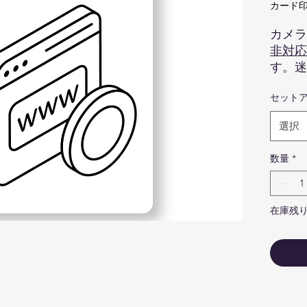
カード印
カメラ
非対応
す。迷
います。
セット
印刷さ
す。ま
選択
してみ
ロゴ印
数量
*
画像は
色、ロ
の商品
在庫残り
ので予
商品は
ってい
んので
NFC t