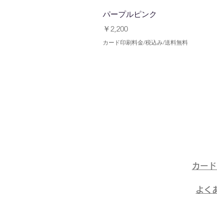
パープルピンク
価格
￥2,200
カード印刷料金/税込み/送料無料
​カー
​よく