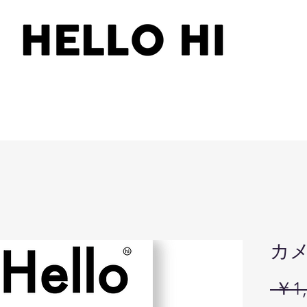
カ
 ￥1,