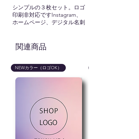
シンプルの３枚セット。ロゴ
印刷非対応ですInstagram、
ホームページ、デジタル名刺
それぞれのカードに１アカウ
ントずついかがでしょうか？
ロゴ印刷不可商品
関連商品
画像はイメージです。カード
の色、ロゴマークの色味など
NEWカラー（ロゴOK）
NEWカラー（ロゴOK
は実際の商品と異なる場合が
御座いますので予めご了承く
ださいませ。
商品はカードのみです。写真
に写っている備品などはつい
てきませんので予めご了承く
ださいませ。
NFC typeB