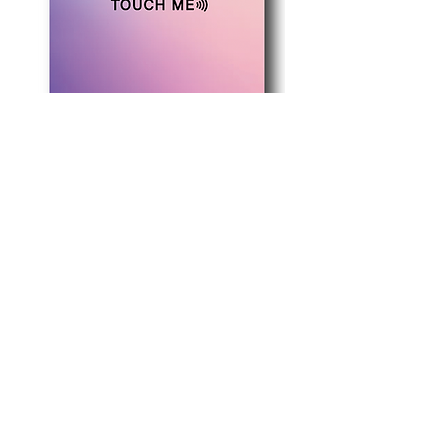
85.6mm×55mm
パープルピンク
グリーンイエロー
価格
価格
￥2,200
￥2,200
カード印刷料金/税込み/送料無料
カード印刷料金/税込み/送料
​カードのデザイン
​よくある質問
​使い方ガイド