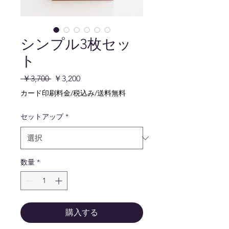
シンプル3枚セッ
ト
通
セ
 ￥3,700 
￥3,200
常
ー
カード印刷料金/税込み/送料無料
価
ル
格
価
セットアップ
*
格
数量
*
購入する