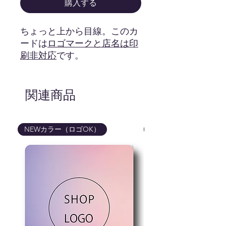
購入する
ちょっと上から目線。このカ
ードは
ロゴマークと店名は印
刷非対応
です。
このカードは
ロゴマークと店
名は印刷非対応
関連商品
です。写真の
画像で印刷されます。
画像はイメージです。カー
NEWカラー（ロゴOK）
NEWカラー（ロゴOK
ドの色、ロゴマークの色味
などは実際の商品と異なる
場合が御座いますので予め
ご了承くださいませ。
商品はカードのみです。写
真に写っている備品などは
ついてきませんので予めご
了承くださいませ。