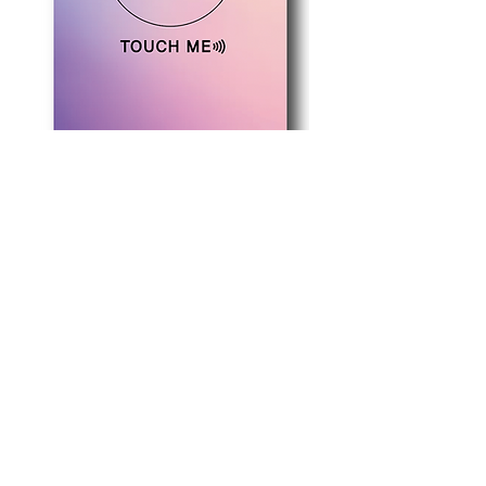
写真のフルカラーのレイン
ボーのマークはサンプルで
す。フルカラーのお客様は
ご指定のロゴマークで作成
いたしますのでご安心くだ
さいませ。
ロゴが細かい線や細いフォ
ントなどに関しましては印
刷前に確認のメールが届き
ますので
jounetsuhanko@gmail.com
パープルピンク
グリーンイエロー
からメールを受け取れるよ
価格
価格
￥2,200
￥2,200
うに設定していただけると
カード印刷料金/税込み/送料無料
カード印刷料金/税込み/送料
幸いです。宜しくお願い致
します。
ゴールドやシルバーなどの
ロゴマークは印刷できませ
んのでゴールドは黄色、シ