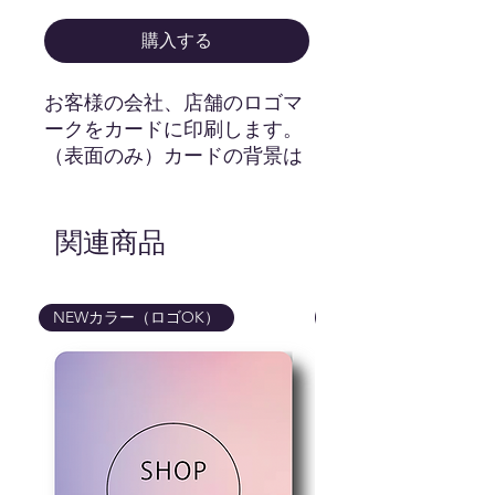
購入する
お客様の会社、店舗のロゴマ
ークをカードに印刷します。
（表面のみ）カードの背景は
黒、ロゴマークは白とフルカ
ラーでのお渡しです。基本的
にロゴマークは中央上に印刷
関連商品
致しますが、ロゴマークによ
り弊社の方で1番バランスの
良い場所で印刷させて頂きま
NEWカラー（ロゴOK）
NEWカラー（ロゴOK
す。
hello hiのロゴマークはついて
きませんのでご安心ください
ませ。