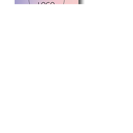
画像はイメージです。カー
ドの色、ロゴマークの色味
などは実際の商品と異なる
場合が御座いますので予め
ご了承くださいませ。
商品はカードのみです。写
真に写っている備品などは
ついてきませんので予めご
了承くださいませ。
写真のフルカラーのレイン
ボーのマークはサンプルで
す。フルカラーのお客様は
ご指定のロゴマークで作成
パープルピンク
グリーンイエロー
いたしますのでご安心くだ
価格
価格
￥2,200
￥2,200
さいませ。
カード印刷料金/税込み/送料無料
カード印刷料金/税込み/送料
ロゴが細かい線や細いフォ
ントなどに関しましては印
刷前に確認のメールが届き
ますので