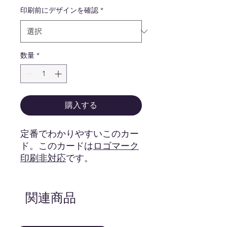
印刷前にデザインを確認
*
数量
*
購入する
定番でわかりやすいこのカー
ド。このカードは
ロゴマーク
印刷非対応
です。
方で1番バランスの良い場所
で印刷させて頂きます。
関連商品
画像はイメージです。カー
ドの色、ロゴマークの色味