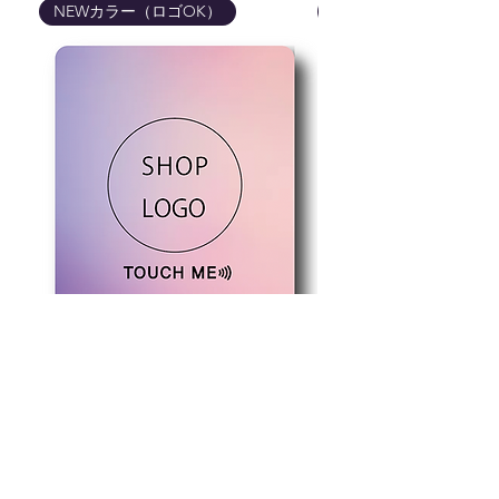
などは実際の商品と異なる
NEWカラー（ロゴOK）
NEWカラー（ロゴOK
場合が御座いますので予め
ご了承くださいませ。
商品はカードのみです。写
真に写っている備品などは
ついてきませんので予めご
了承くださいませ。
写真のフルカラーのレイン
ボーのマークはサンプルで
す。フルカラーのお客様は
ご指定のロゴマークで作成
いたしますのでご安心くだ
さいませ。
ロゴが細かい線や細いフォ
ントなどに関しましては印
刷前に確認のメールが届き
ますので
jounetsuhanko@gmail.com
からメールを受け取れるよ