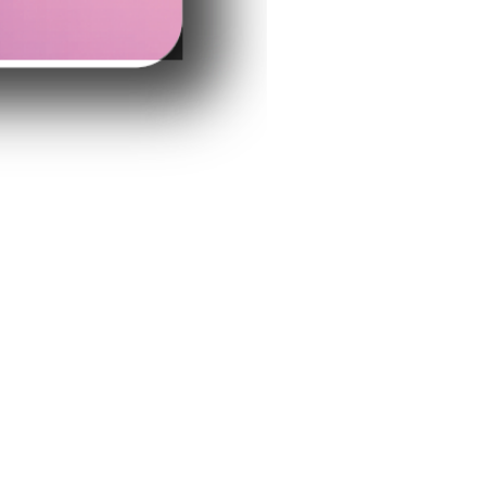
グリーンイエロー
価格
￥2,200
カード印刷料金/税込み/送料無料