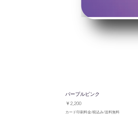
パープルピンク
価格
￥2,200
カード印刷料金/税込み/送料無料