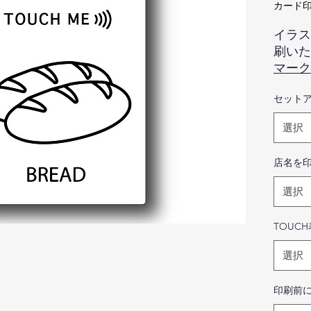
カード印
イラス
刷いた
マーク
セット
方で1
させて
選択
画
色
店名を
際
ま
選択
せ
商
TOUC
写
ま
選択
ま
写
印刷前
の