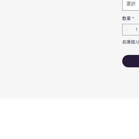
カ
選択
マ
安
数量
*
ロ
な
認
在庫残り
jou
メ
し
し
ゴ
マ
ー
イ
だ
NFC t
85.6
♯cof