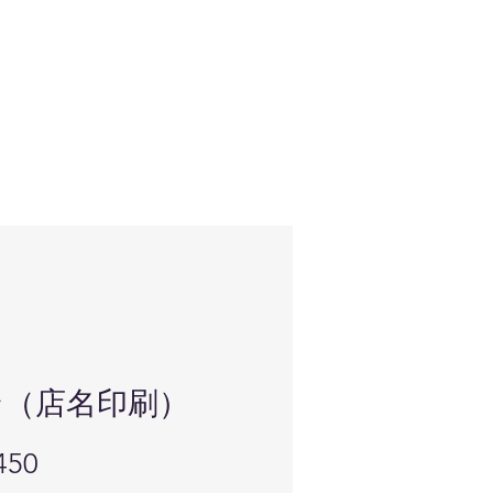
ン（店名印刷）
価
450