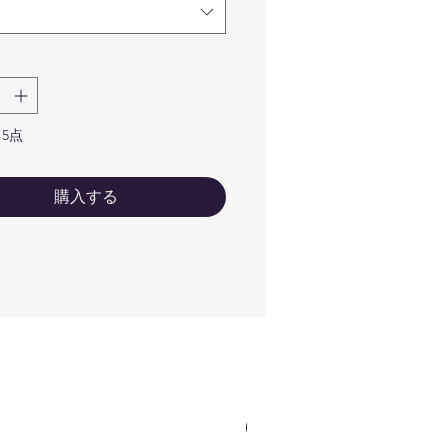
ラーのお客様はご指定のロゴ
ークで作成いたしますのでご
心くださいませ。
ゴが細かい線や細いフォント
どに関しましては印刷前に確
のメールが届きますので
5点
netsuhanko@gmail.com から
ールを受け取れるように設定
購入する
ていただけると幸いです。宜
くお願い致します。
ールドやシルバーなどのロゴ
ークは印刷できませんのでゴ
ルドは黄色、シルバーはグレ
となりますので予めご了承く
さいませ。
ypeB
mm×55mm
NEWカラー（ロゴOK）
fee ♯カフェ♯パン ♯ぱん♯白