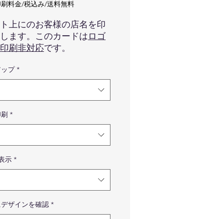
格
刷料金/税込み/送料無料
ト上にのお客様の店名を印
します。このカードは
ロゴ
印刷非対応
です。
アップ
*
番バランスの良い場所で印刷
頂きます。
像はイメージです。カードの
、ロゴマークの色味などは実
印刷
*
の商品と異なる場合が御座い
すので予めご了承くださいま
。
品はカードのみです。写真に
H表示
*
っている備品などはついてき
せんので予めご了承ください
せ。
真のフルカラーのレインボー
にデザインを確認
*
マークはサンプルです。フル