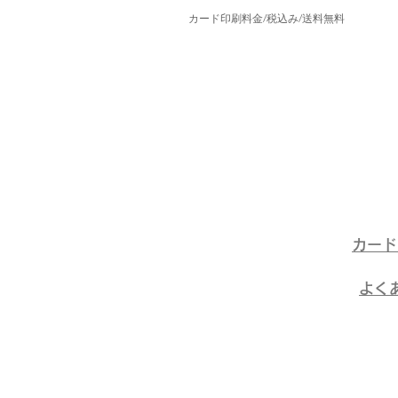
カード印刷料金/税込み/送料無料
​カー
​よく