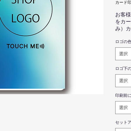
カード印
お客様
をカー
み）カ
クは白
ロゴの
す。基
に印刷
選択
より弊
場所で
ロゴ下
hel
選択
せんの
印刷前
画
色
選択
際
ま
セット
せ