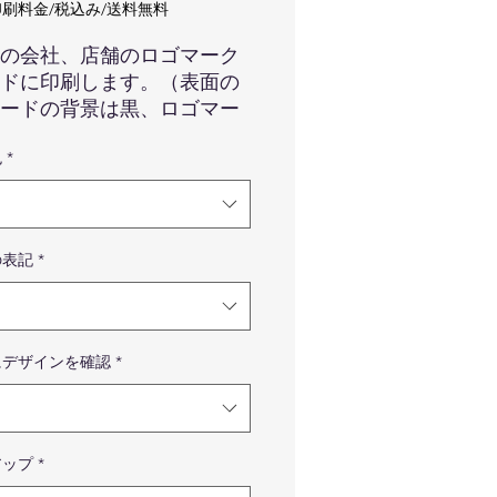
格
刷料金/税込み/送料無料
の会社、店舗のロゴマーク
ドに印刷します。（表面の
ードの背景は黒、ロゴマー
とフルカラーでのお渡しで
色
*
本的にロゴマークは中央上
致しますが、ロゴマークに
社の方で1番バランスの良い
印刷させて頂きます。
の表記
*
lo hiのロゴマークはついてきま
でご安心くださいませ。
にデザインを確認
*
像はイメージです。カードの
、ロゴマークの色味などは実
の商品と異なる場合が御座い
すので予めご了承くださいま
アップ
*
。