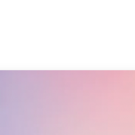
イ
だ
印
く
色
な
ご
印
生
い
NFC t
85.6