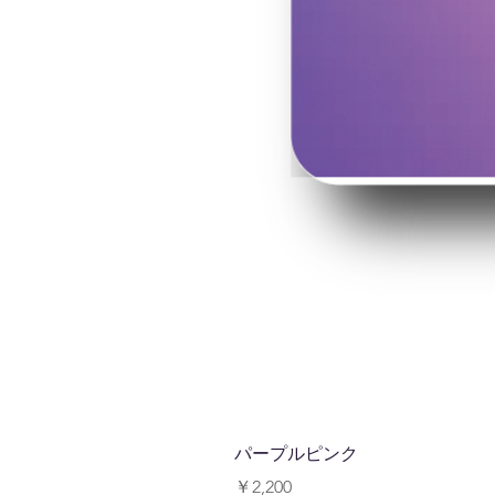
パープルピンク
価格
￥2,200