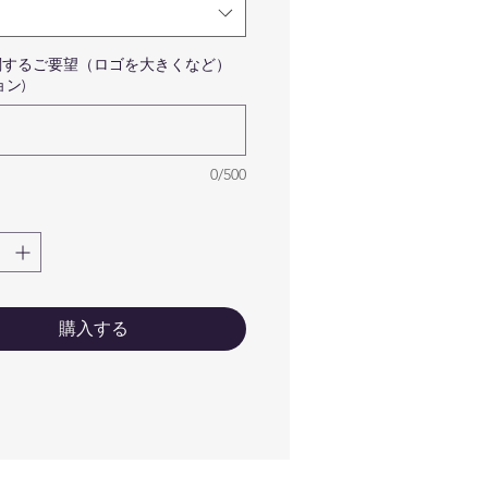
品はカードのみです。写真に
っている備品などはついてき
せんので予めご了承ください
関するご要望（ロゴを大きくなど）
ョン)
せ。
真のフルカラーのレインボー
マークはサンプルです。フル
ラーのお客様はご指定のロゴ
0/500
ークで作成いたしますのでご
心くださいませ。
ゴが細かい線や細いフォント
どに関しましては印刷前に確
のメールが届きますので
netsuhanko@gmail.com から
購入する
ールを受け取れるように設定
ていただけると幸いです。宜
くお願い致します。
ールドやシルバーなどのロゴ
ークは印刷できませんのでゴ
ルドは黄色、シルバーはグレ