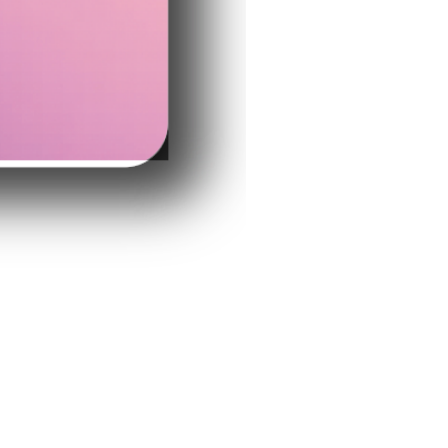
グリーンイエロー
価格
￥2,200