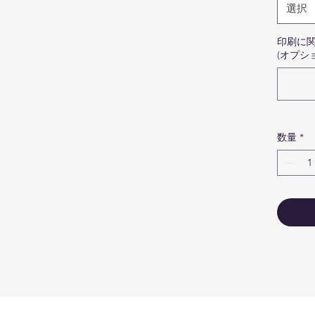
商
選択
写
ま
印刷に
(オプシ
ま
写
の
カ
マ
数量
*
安
ロ
な
認
jou
メ
し
し
ゴ
マ
ー