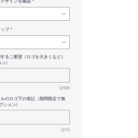
にデザインを確認
*
、ロゴマークの色味などは実
の商品と異なる場合が御座い
すので予めご了承くださいま
。
アップ
*
品はカードのみです。写真に
っている備品などはついてき
せんので予めご了承ください
関するご要望（ロゴを大きくなど）
せ。
ョン)
真のフルカラーのレインボー
マークはサンプルです。フル
ラーのお客様はご指定のロゴ
ークで作成いたしますのでご
0/500
心くださいませ。
ナルのロゴ下の表記（期間限定で無
ゴが細かい線や細いフォント
オプション)
どに関しましては印刷前に確
のメールが届きますので
netsuhanko@gmail.com から
0/15
ールを受け取れるように設定