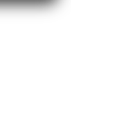
グリーンイエロー
価格
￥2,200
カード印刷料金/税込み/送料無料