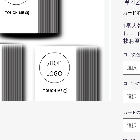
￥42
カード印
1番人
じロゴ
枚お渡
社、店
ロゴの
印刷し
の背景
選択
お渡し
社の方
ロゴ下
印刷さ
方で1
選択
させて
カード
hel
せんの
選択
画