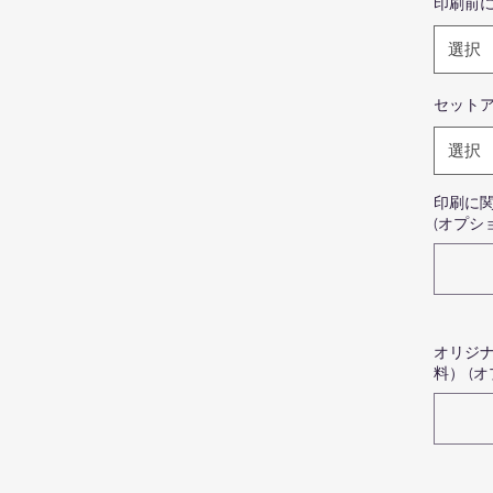
印刷前
色
際
選択
ま
せ
セット
商
選択
写
ま
印刷に
ま
(オプシ
写
の
カ
マ
安
オリジ
ロ
料） (
な
認
jou
メ