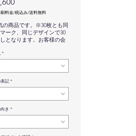
価
,600
格
刷料金/税込み/送料無料
気の商品です。※30枚とも同
マーク、同じデザインで30
しとなります。お客様の会
舗のロゴマークをカードに
色
*
ます。（表面のみ）カード
は白、ロゴマークは黒での
です。ロゴマークにより弊
で1番バランスの良い場所で
の表記
*
せて頂きます。
番バランスの良い場所で印刷
頂きます。
の向き
*
lo hiのロゴマークはついてきま
でご安心くださいませ。
像はイメージです。カードの