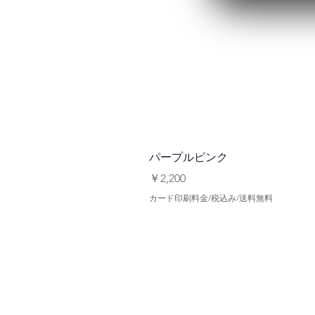
パープルピンク
価格
￥2,200
カード印刷料金/税込み/送料無料