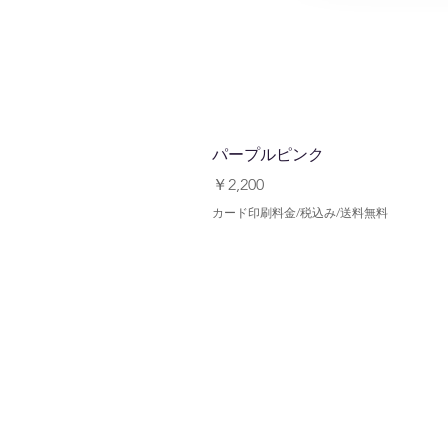
パープルピンク
価格
￥2,200
カード印刷料金/税込み/送料無料