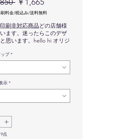
通
セ
850 
￥1,665
常
ー
刷料金/税込み/送料無料
価
ル
印刷非対応商品
どの店舗様
格
価
います。迷ったらこのデザ
思います。hello hi オリジ
格
ゴが印刷された白黒の定番
アップ
*
ドです。まずはお試しで
o hiを活用してみましょう！
刷不可商品
イメージです。カードの
H表示
*
ゴマークの色味などは実際
と異なる場合が御座います
めご了承くださいませ。
カードのみです。写真に写
る備品などはついてきませ
予めご了承くださいませ。
9点
ypeB