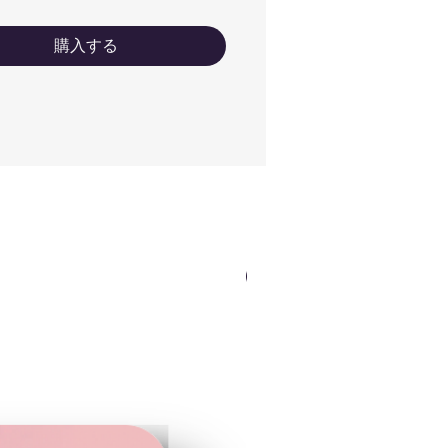
mm×55mm
購入する
NEWカラー（ロゴOK）