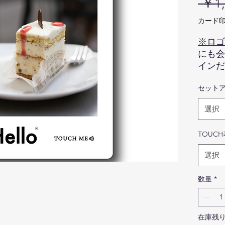
 ￥1,
カード印
※ロゴ
にも会
インだと
ナルロ
セット
のカー
hell
選択
ロゴ印
画像は
TOUC
色、ロ
の商品
選択
ので予
商品は
数量
*
ってい
んので
在庫残り
NFC t