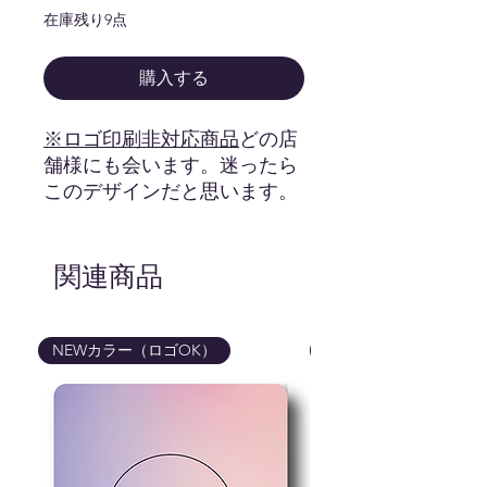
在庫残り9点
購入する
※ロゴ印刷非対応商品
どの店
舗様にも会います。迷ったら
このデザインだと思います。
hello hi オリジナルロゴが印
刷された白黒の定番のカード
です。まずはお試しでhello hi
関連商品
を活用してみましょう！
ロゴ印刷不可商品
画像はイメージです。カード
NEWカラー（ロゴOK）
NEWカラー（ロゴOK
の色、ロゴマークの色味など
は実際の商品と異なる場合が
御座いますので予めご了承く
ださいませ。
商品はカードのみです。写真