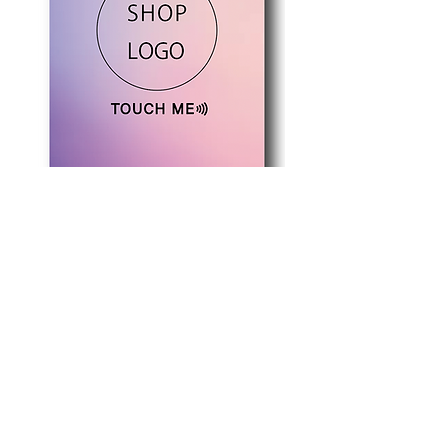
に写っている備品などはつい
てきませんので予めご了承く
ださいませ。
NFC typeB
85.6mm×55mm
パープルピンク
グリーンイエロー
価格
価格
￥2,200
￥2,200
カード印刷料金/税込み/送料無料
カード印刷料金/税込み/送料