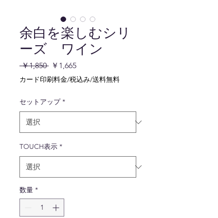
余白を楽しむシリ
ーズ ワイン
通
セ
 ￥1,850 
￥1,665
常
ー
カード印刷料金/税込み/送料無料
価
ル
格
価
セットアップ
*
格
TOUCH表示
*
数量
*