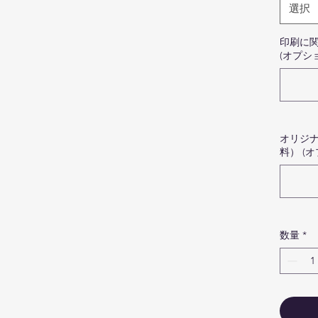
の
選択
カ
マ
印刷に
(オプシ
安
ロ
な
認
jou
オリジ
メ
料） (
し
し
ゴ
マ
ー
数量
*
イ
だ
NFC t
85.6