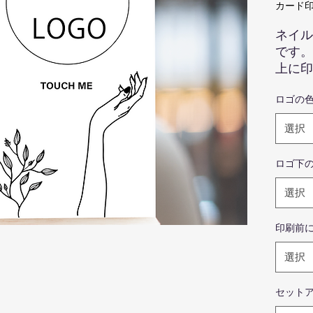
カード印
ネイル
です。
上に印
により
ロゴの
い場所
方で1
選択
させて
画
ロゴ下
色
際
選択
ま
せ
印刷前
商
写
選択
ま
ま
セット
写