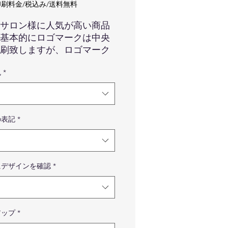
格
刷料金/税込み/送料無料
サロン様に人気が高い商品
基本的にロゴマークは中央
刷致しますが、ロゴマーク
弊社の方で1番バランスの良
色
*
で印刷させて頂きます。
番バランスの良い場所で印刷
頂きます。
像はイメージです。カードの
の表記
*
、ロゴマークの色味などは実
の商品と異なる場合が御座い
すので予めご了承くださいま
。
にデザインを確認
*
品はカードのみです。写真に
っている備品などはついてき
せんので予めご了承ください
せ。
アップ
*
真のフルカラーのレインボー