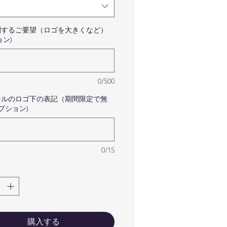
マークはサンプルです。フル
ラーのお客様はご指定のロゴ
ークで作成いたしますのでご
関するご要望（ロゴを大きくなど）
ョン)
心くださいませ。
ゴが細かい線や細いフォント
どに関しましては印刷前に確
のメールが届きますので
0/500
netsuhanko@gmail.com から
ナルのロゴ下の表記（期間限定で無
ールを受け取れるように設定
オプション)
ていただけると幸いです。宜
くお願い致します。
ールドやシルバーなどのロゴ
ークは印刷できませんのでゴ
0/15
ルドは黄色、シルバーはグレ
となりますので予めご了承く
さいませ。
ypeB
購入する
mm×55mm