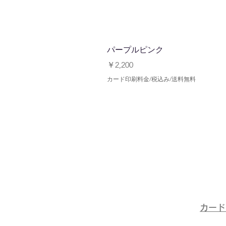
パープルピンク
価格
￥2,200
カード印刷料金/税込み/送料無料
​カー