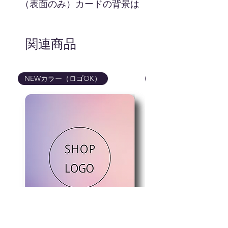
（表面のみ）カードの背景は
黒、ロゴマークは白とフルカ
ラーでのお渡しです。基本的
にロゴマークは中央上に印刷
関連商品
致しますが、ロゴマークによ
り弊社の方で1番バランスの
良い場所で印刷させて頂きま
NEWカラー（ロゴOK）
NEWカラー（ロゴOK
す。
hello hiのロゴマークはついて
きませんのでご安心ください
ませ。
画像はイメージです。カー
ドの色、ロゴマークの色味
などは実際の商品と異なる
場合が御座いますので予め
ご了承くださいませ。
商品はカードのみです。写