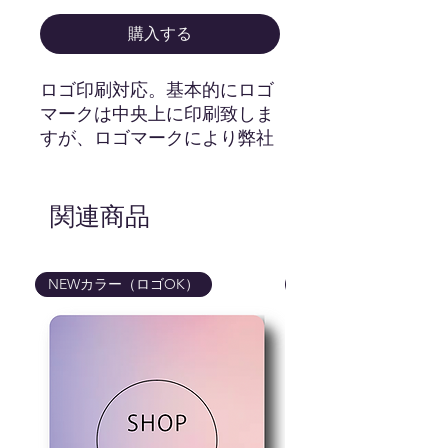
購入する
ロゴ印刷対応。基本的にロゴ
マークは中央上に印刷致しま
すが、ロゴマークにより弊社
の方で1番バランスの良い場
所で印刷させて頂きます。
関連商品
hello hiのロゴマークはついて
きませんのでご安心ください
ませ。
NEWカラー（ロゴOK）
NEWカラー（ロゴOK
画像はイメージです。カー
ドの色、ロゴマークの色味
などは実際の商品と異なる
場合が御座いますので予め
ご了承くださいませ。