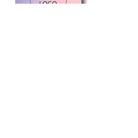
商品はカードのみです。写
真に写っている備品などは
ついてきませんので予めご
了承くださいませ。
写真のフルカラーのレイン
ボーのマークはサンプルで
す。フルカラーのお客様は
ご指定のロゴマークで作成
いたしますのでご安心くだ
さいませ。
ロゴが細かい線や細いフォ
ントなどに関しましては印
刷前に確認のメールが届き
パープルピンク
グリーンイエロー
ますので
価格
価格
￥2,200
￥2,200
jounetsuhanko@gmail.com
カード印刷料金/税込み/送料無料
カード印刷料金/税込み/送料
からメールを受け取れるよ
うに設定していただけると
幸いです。宜しくお願い致
します。