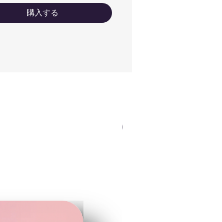
どに関しましては印刷前に確
購入する
のメールが届きますので
netsuhanko@gmail.com から
ールを受け取れるように設定
ていただけると幸いです。宜
くお願い致します。
ールドやシルバーなどのロゴ
ークは印刷できませんのでゴ
ルドは黄色、シルバーはグレ
となりますので予めご了承く
さいませ。
NEWカラー（ロゴOK）
刷前確認のサンプル画像はあ
までもイメージです。実際の
味やサイズ、フォントの太さ
どは多少異なりますので予め
了承くださいませ。
刷する際１mmほどのズレが
じますので予めご了承くださ
ませ。