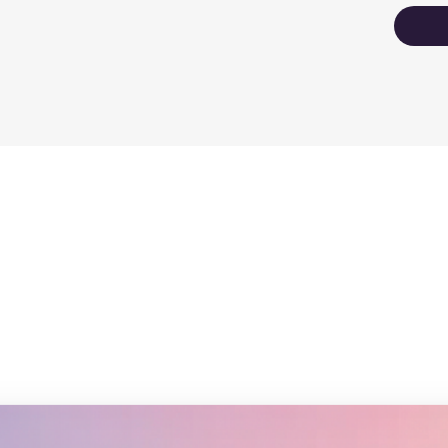
な
認
jou
メ
し
し
ゴ
マ
ー
イ
だ
印
く
色
な
ご
印
生
い