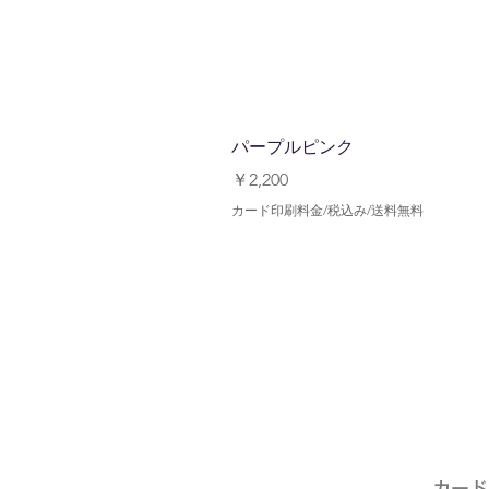
パープルピンク
価格
￥2,200
カード印刷料金/税込み/送料無料
​カー