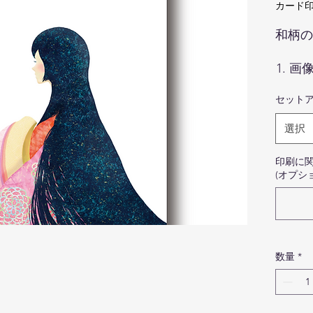
カード印
和柄の
画
色
セット
際
ま
選択
せ
商
印刷に
写
(オプシ
ま
ま
写
の
カ
数量
*
マ
安
ロ