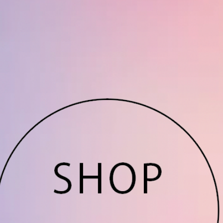
NFC t
85.6