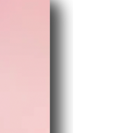
ypeB
mm×55mm