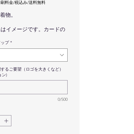
格
刷料金/税込み/送料無料
着物。
像はイメージです。カードの
、ロゴマークの色味などは実
アップ
*
の商品と異なる場合が御座い
すので予めご了承くださいま
。
品はカードのみです。写真に
関するご要望（ロゴを大きくなど）
っている備品などはついてき
ョン)
せんので予めご了承ください
せ。
真のフルカラーのレインボー
0/500
マークはサンプルです。フル
ラーのお客様はご指定のロゴ
ークで作成いたしますのでご
心くださいませ。
ゴが細かい線や細いフォント