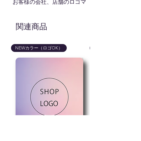
お客様の会社、店舗のロゴマ
ークをカードに印刷します。
（表面のみ）カードの背景は
黒、ロゴマークは白とフルカ
関連商品
ラーでのお渡しです。基本的
にロゴマークは中央上に印刷
致しますが、ロゴマークによ
NEWカラー（ロゴOK）
NEWカラー（ロゴOK
り弊社の方で1番バランスの
良い場所で印刷させて頂きま
す。
hello hiのロゴマークはついて
きませんのでご安心ください
ませ。
画像はイメージです。カー
ドの色、ロゴマークの色味
などは実際の商品と異なる
場合が御座いますので予め