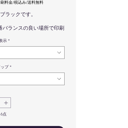
格
刷料金/税込み/送料無料
ブラックです。
番バランスの良い場所で印刷
頂きます。
H表示
*
像はイメージです。カードの
、ロゴマークの色味などは実
の商品と異なる場合が御座い
すので予めご了承くださいま
アップ
*
。
品はカードのみです。写真に
っている備品などはついてき
せんので予めご了承ください
せ。
ypeB
mm×55mm
6点