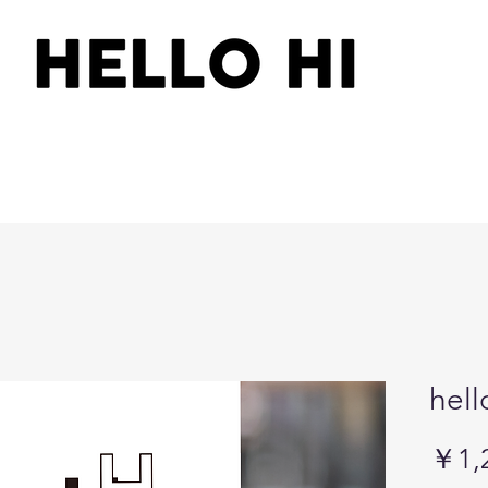
he
￥1,