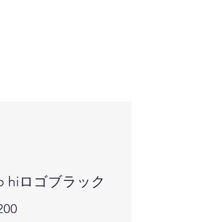
llo hiロゴブラック
価
200