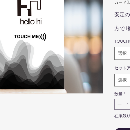
カード印
安定の
方で1
させて
TOUC
画
色
選択
際
ま
セット
せ
商
選択
写
ま
数量
*
ま
NFC t
85.6
在庫残り