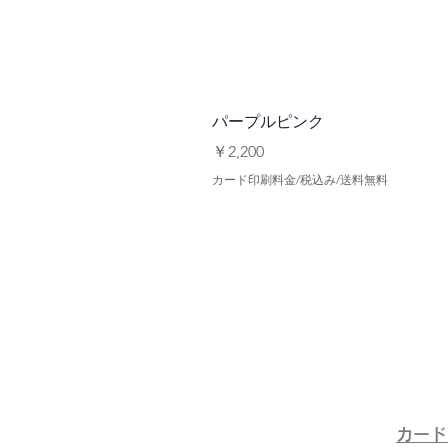
パープルピンク
価格
￥2,200
カード印刷料金/税込み/送料無料
​カー