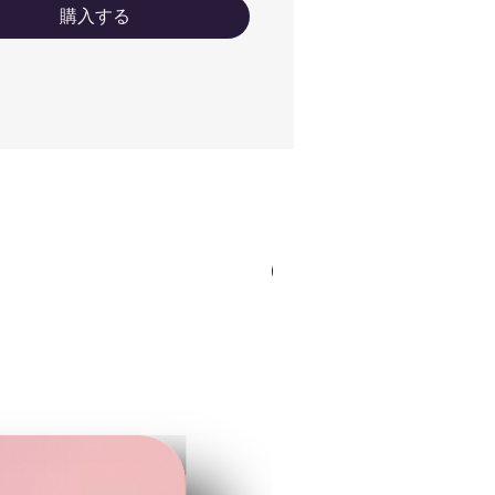
購入する
ypeB
mm×55mm
NEWカラー（ロゴOK）