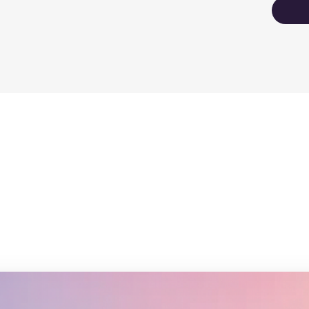
NFC t
85.6