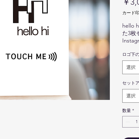
￥3,
カード印
hell
た3枚
Ins
ル名刺
ロゴ下
ウント
選択
画
色
セット
際
ま
選択
せ
商
数量
*
写
ま
ま