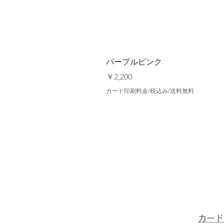
パープルピンク
価格
￥2,200
カード印刷料金/税込み/送料無料
​カー