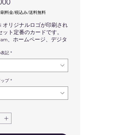
価
000
格
刷料金/税込み/送料無料
o hi オリジナルロゴが印刷され
セット定番のカードです。
tagram、ホームページ、デジタ
それぞれのカードに１アカ
の表記
*
ずついかがでしょうか？
像はイメージです。カードの
、ロゴマークの色味などは実
アップ
*
の商品と異なる場合が御座い
すので予めご了承くださいま
。
品はカードのみです。写真に
っている備品などはついてき
せんので予めご了承ください
せ。