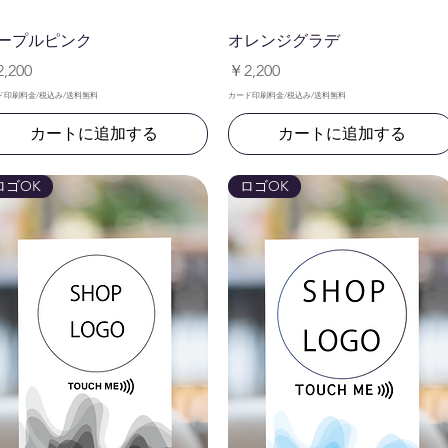
クイックビュー
クイックビュー
ープルピンク
オレンジグラデ
格
価格
,200
￥2,200
ド印刷料金/税込み/送料無料
カード印刷料金/税込み/送料無料
カートに追加する
カートに追加する
ロゴOK
ロゴOK