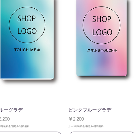
クイックビュー
クイックビュー
ルーグラデ
ピンクブルーグラデ
格
価格
,200
￥2,200
ド印刷料金/税込み/送料無料
カード印刷料金/税込み/送料無料