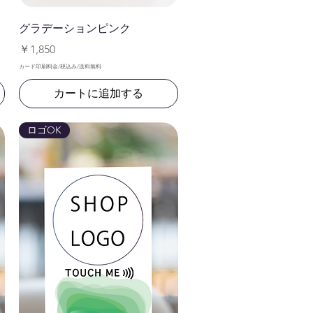
クイックビュー
グラデーションピンク
価格
￥1,850
カード印刷料金/税込み/送料無料
カートに追加する
ロゴOK