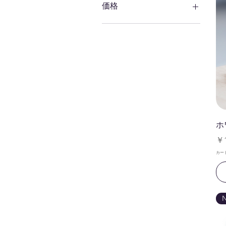
価格
￥1,650
￥130,000
ホ
価
￥1
カー