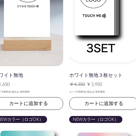
クイックビュー
クイックビュー
ワイト無地
ホワイト無地３枚セット
格
通常価格
セール価格
,650
￥4,350
￥3,950
ド印刷料金/税込み/送料無料
カード印刷料金/税込み/送料無料
カートに追加する
カートに追加する
NEWカラー（ロゴOK）
NEWカラー（ロゴOK）