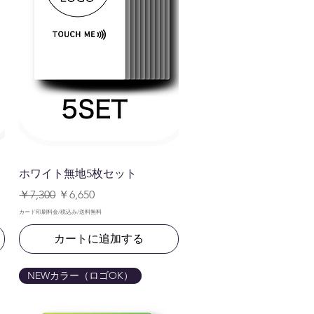
クイックビュー
ホワイト無地5枚セット
通常価格
セール価格
￥7,300
￥6,650
カード印刷料金/税込み/送料無料
カートに追加する
NEWカラー（ロゴOK）