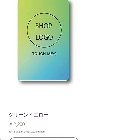
クイックビュー
グリーンイエロー
価格
￥2,200
カード印刷料金/税込み/送料無料