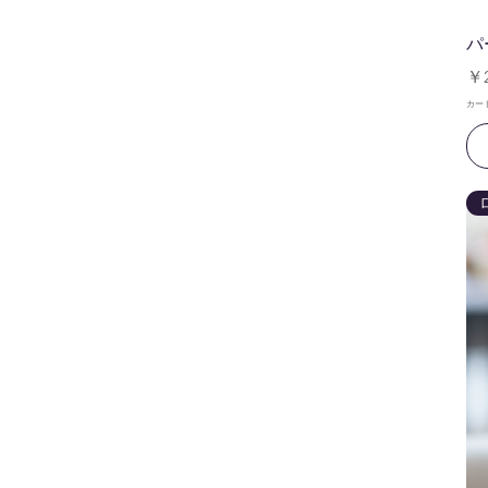
パ
価
￥2
カー