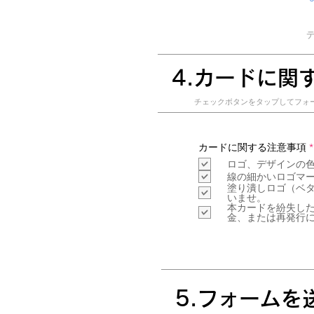
​4.カードに
​チェックボタンをタップしてフォ
カードに関する注意事項
*
ロゴ、デザインの
線の細かいロゴマ
塗り潰しロゴ（ベ
いませ。
本カードを紛失し
金、または再発行
​5.フォームを