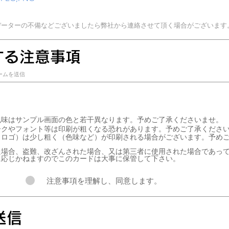
データーの不備などございましたら弊社から連絡させて頂く場合が​ございます
関する注意事項
ームを送信
必
須
色味はサンプル画面の色と若干異なります。予めご了承くださいませ。
項
目
ークやフォント等は印刷が粗くなる恐れがあります。予めご了承くださ
タロゴ）は少し粗く（色味など）が印刷される場合がございます。予め
た場合、盗難、改ざんされた場合、又は第三者に使用された場合であっ
に応じかねますのでこのカードは大事に保管して下さい。
注意事項を理解し、同意します。
送信