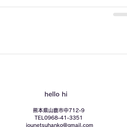
hello hi
​熊本県山鹿市中712-9
TEL0968-41-3351
​ jounetsuhanko@gmail.com