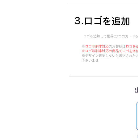
​3.ロゴを追加
​ロゴを追加して世界に1つのカード
​※
ロゴ印刷非対応
のお客様は
ロゴを
※ロゴ印刷非対応の商品でロゴを送
※デザイン確認しないと選択された
下さいませ