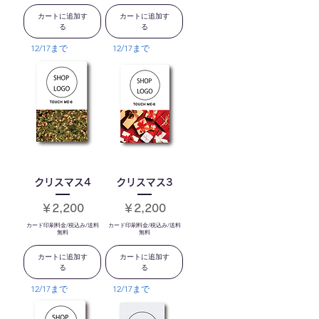
カートに追加す
カートに追加す
る
る
12/17まで
12/17まで
クリスマス4
クリスマス3
価格
価格
￥2,200
￥2,200
カード印刷料金/税込み/送料
カード印刷料金/税込み/送料
無料
無料
カートに追加す
カートに追加す
る
る
12/17まで
12/17まで