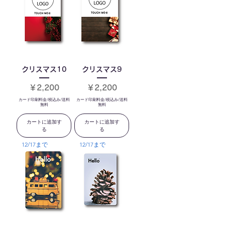
クリスマス10
クリスマス9
価格
価格
￥2,200
￥2,200
カード印刷料金/税込み/送料
カード印刷料金/税込み/送料
無料
無料
カートに追加す
カートに追加す
る
る
12/17まで
12/17まで