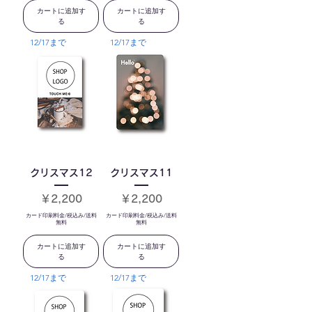
カートに追加す
カートに追加す
る
る
12/17まで
12/17まで
クリスマス12
クリスマス11
価格
価格
￥2,200
￥2,200
カード印刷料金/税込み/送料
カード印刷料金/税込み/送料
無料
無料
カートに追加す
カートに追加す
る
る
12/17まで
12/17まで